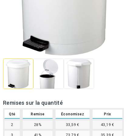
Remises sur la quantité
Qté
Remise
Économisez
Prix
2
28%
33,59 €
43,19 €
3
41%
73,79 €
35,39 €