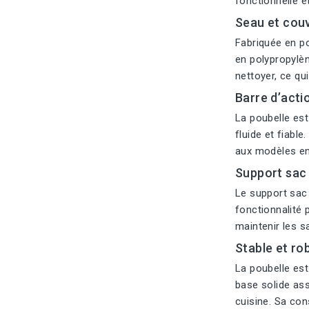
fonctionnelle e
Seau et cou
Fabriquée en po
en polypropylèn
nettoyer, ce qu
Barre d’act
La poubelle es
fluide et fiabl
aux modèles ent
Support sac 
Le support sac 
fonctionnalité 
maintenir les s
Stable et ro
La poubelle est
base solide ass
cuisine. Sa con