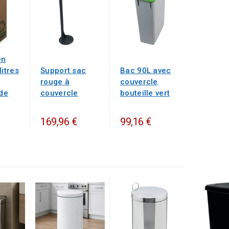
en
litres
Support sac
Bac 90L avec
rouge à
couvercle
 de
couvercle
bouteille vert
169,96 €
99,16 €