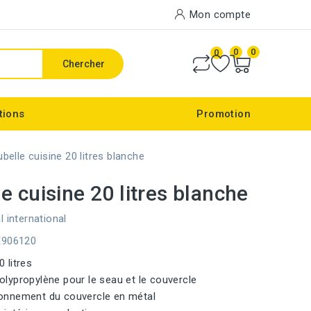
Mon compte
0
0
0
Chercher
tions
Promotion
belle cuisine 20 litres blanche
e cuisine 20 litres blanche
l international
E906120
0 litres
Polypropylène pour le seau et le couvercle
ionnement du couvercle en métal