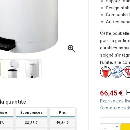
Support sac
Design stab
Compatibilit
Autres capac
Cette poubelle
pour la gestio

durables assur
soigné s'intèg
l'unité, elle 
66,45 €
Reprise des liv
la quantité
fermeture esti
mise
Économisez
Prix
5%
33,23 €
49,84 €