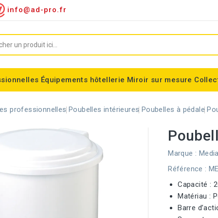
info@ad-pro.fr
ssionnelles
Équipements hôtellerie
Miroir sur mesure
Collec
ygiénique
Supports sacs-poubelles
Conteneurs roulettes
Consommable divers
Miroir encadré classic
Miroir forme spéciales
Support sac-poubelle Tondo
Corbeilles modulaires Nice
Equipements fumeurs
Stérilisateur de couteaux
Balisage à sangle ALFA
Corbeille cylindrique Madrid
es professionnelles
Poubelles intérieures
Poubelles à pédale
Pou
Poubell
Marque :
Media
Référence
: M
Capacité : 2
Matériau : 
Barre d’act