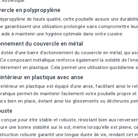
t esthétique.
vercle en polypropylène
lypropylène de haute qualité, cette poubelle assure une durabilit
e garantissent une utilisation prolongée sans compromettre leur
i aide à maintenir une hygiène optimale dans votre cuisine.
ionnement du couvercle en métal
t dotée d'une barre d’actionnement du couvercle en métal, qui a
e. Ce composant métallique renforce également la solidité de l'ens
ièrement en plastique. Cela permet une utilisation quotidienne 
intérieur en plastique avec anse
intérieur en plastique est équipé d'une anse, facilitant ainsi le 
pratique permet de maintenir facilement votre poubelle propre e
acs bien en place, évitant ainsi les glissements ou déchirures pend
buste
 conçue pour être stable et robuste, résistant bien aux renvers
ure une bonne stabilité sur le sol, même lorsqu'elle est pleine, c
struction robuste garantit une longue durée de vie, rendant cet i