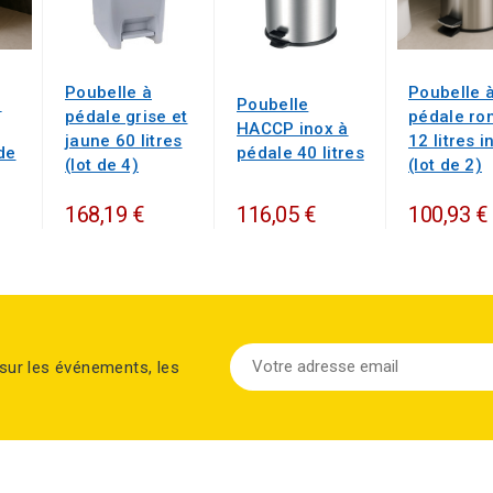
Poubelle à
Poubelle 
e
Poubelle
pédale grise et
pédale ro
HACCP inox à
jaune 60 litres
12 litres i
de
pédale 40 litres
(lot de 4)
(lot de 2)
168,19 €
116,05 €
100,93 €
sur les événements, les