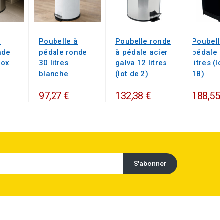
à
Poubelle à
Poubelle ronde
Poubell
nde
pédale ronde
à pédale acier
pédale 
nox
30 litres
galva 12 litres
litres (
blanche
(lot de 2)
18)
97,27 €
132,38 €
188,55