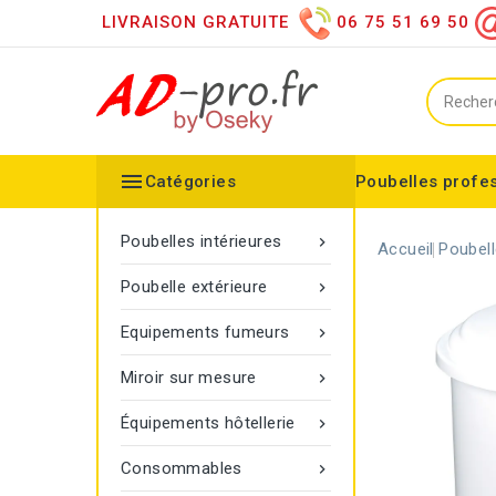
LIVRAISON GRATUITE
06 75 51 69 50

Catégories
Poubelles profe
Collecteurs spéciaux
Équipements sanitaires
Distributeur d'essuie mains
Distributeur de papier h
Distributeurs de savon
Désinfection des mains
Equipements extérieurs
Collecteur configurable
Balisage à corde Gamma
Poubelle Vigipirate Marseille
Poubelles intérieures

Accueil
Poubell
Poubelle extérieure

Equipements fumeurs

Miroir sur mesure

Équipements hôtellerie

Consommables
