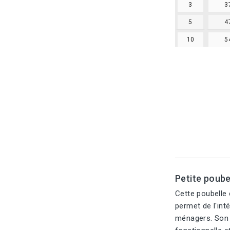
3
3
5
4
10
5
Petite poubel
Cette poubelle 
permet de l'int
ménagers. Son d