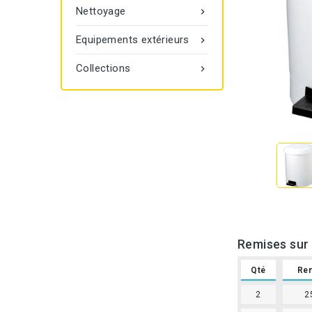
Nettoyage

Equipements extérieurs

Collections

Remises sur 
Qté
Re
2
2