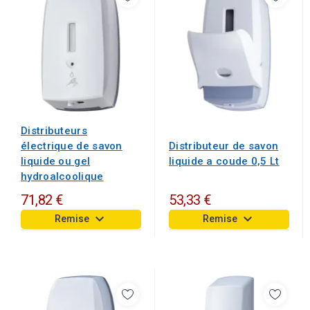
Distributeurs
électrique de savon
Distributeur de savon
liquide ou gel
liquide a coude 0,5 Lt
hydroalcoolique
71,82 €
53,33 €
keyboard_arrow_down
keyboard_arrow_down
Remise
Remise