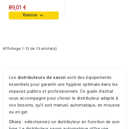
89,01 €
keyboard_arrow_down
Remise
Affichage 1-13 de 13 article(s)
Les
distributeurs de savon
sont des équipements
essentiels pour garantir une hygiène optimale dans les
espaces publics et professionnels. Ce guide d'achat
vous accompagne pour choisir le distributeur adapté à
vos besoins, qu’il soit manuel, automatique, en mousse
ou en gel.
Choix
: sélectionnez un distributeur en fonction de son
type. Le distributeur savon automatique offre une