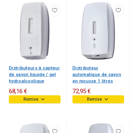
Distributeurs à capteur
Distributeur
de savon liquide / gel
automatique de savon
hydroalcoolique
en mousse 1 litres
68,16 €
72,95 €
keyboard_arrow_down
keyboard_arrow_down
Remise
Remise