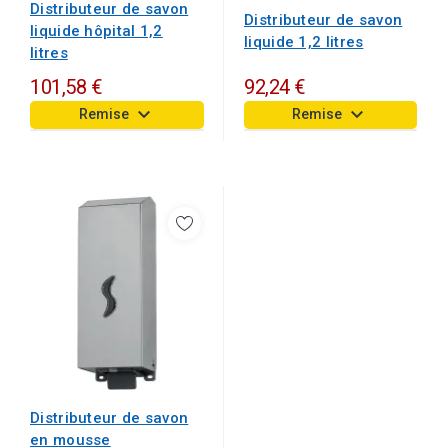
Distributeur de savon
Distributeur de savon
liquide hôpital 1,2
liquide 1,2 litres
litres
101,58 €
92,24 €
keyboard_arrow_down
keyboard_arrow_down
Remise
Remise
Distributeur de savon
en mousse