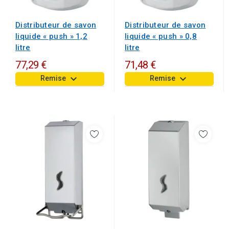
Distributeur de savon
Distributeur de savon
liquide « push » 1,2
liquide « push » 0,8
litre
litre
77,29 €
71,48 €
keyboard_arrow_down
keyboard_arrow_down
Remise
Remise