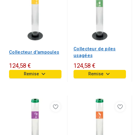
Collecteur de piles
Collecteur d'ampoules
usagées
124,58 €
124,58 €
keyboard_arrow_down
keyboard_arrow_down
Remise
Remise