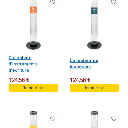
Collecteur
Collecteur de
d'instruments
bouchons
d'écriture
124,58 €
124,58 €
keyboard_arrow_down
keyboard_arrow_down
Remise
Remise