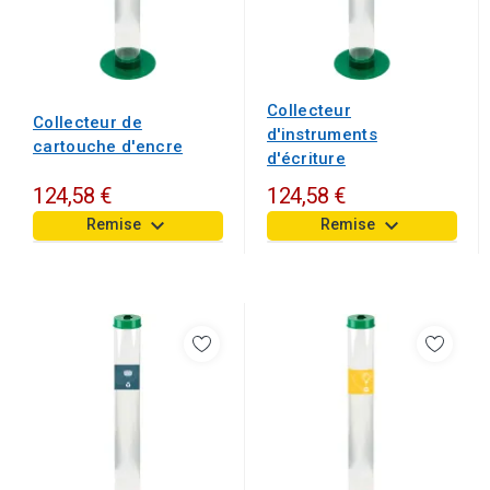
Collecteur
Collecteur de
d'instruments
cartouche d'encre
d'écriture
124,58 €
124,58 €
keyboard_arrow_down
keyboard_arrow_down
Remise
Remise