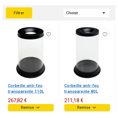

Choisir
Filtrer
Corbeille anti-feu
Corbeille anti-feu
transparente 110L
transparente 80L
267,82 €
211,18 €
keyboard_arrow_down
keyboard_arrow_down
Remise
Remise