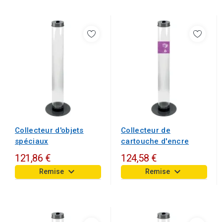
Collecteur d'objets
Collecteur de
spéciaux
cartouche d'encre
121,86 €
124,58 €
keyboard_arrow_down
keyboard_arrow_down
Remise
Remise