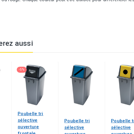
erez aussi
-5%
Poubelle tri
sélective
Poubelle tri
Poubelle t
ouverture
sélective
sélective
frontale
ouverture
ouverture