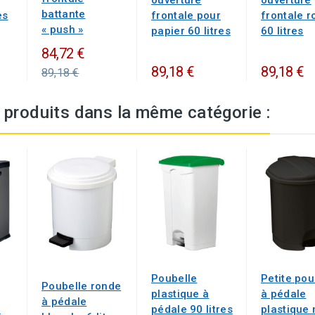
battante
es
frontale pour
frontale 
« push »
papier 60 litres
60 litres
Prix
84,72 €
standard
89,18 €
89,18 €
89,18 €
 produits dans la même catégorie :
Poubelle
Petite pou
Poubelle ronde
plastique à
à pédale
à pédale
0
pédale 90 litres
plastique 