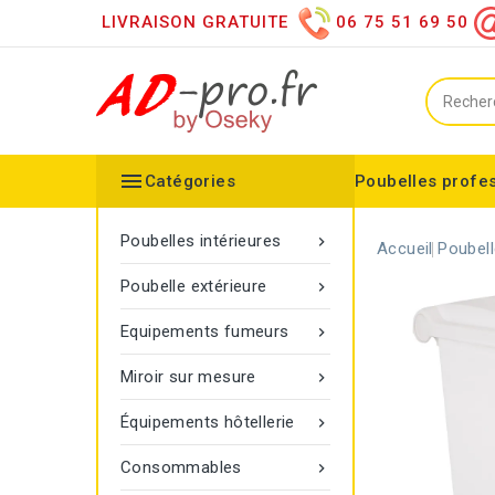
LIVRAISON GRATUITE
06 75 51 69 50

Catégories
Poubelles profe
Collecteurs spéciaux
Équipements sanitaires
Distributeur d'essuie mains
Distributeur de papier h
Distributeurs de savon
Désinfection des mains
Equipements extérieurs
Collecteur configurable
Balisage à corde Gamma
Poubelle Vigipirate Marseille
Poubelles intérieures

Accueil
Poubell
Poubelle extérieure

Equipements fumeurs

Miroir sur mesure

Équipements hôtellerie

Consommables
