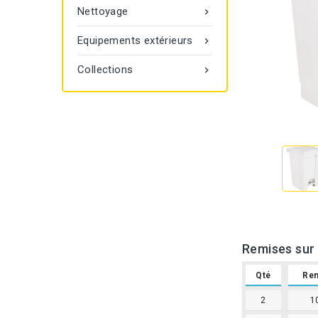
Nettoyage

Equipements extérieurs

Collections

Remises sur 
Qté
Re
2
1