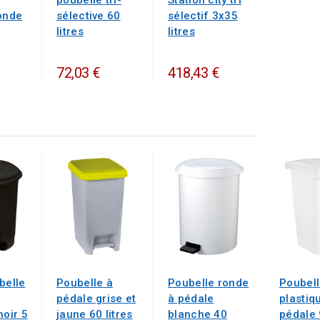
ronde
sélective 60
sélectif 3x35
litres
litres
72,03 €
418,43 €
belle
Poubelle à
Poubelle ronde
Poubel
pédale grise et
à pédale
plastiq
noir 5
jaune 60 litres
blanche 40
pédale 