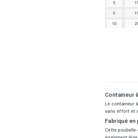
3
1
5
1
10
2
Containeur 
Le containeur à
sans effort et 
Fabriqué en
Cette poubelle 
également léger