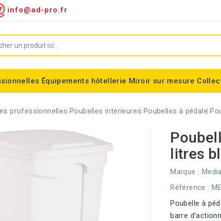
info@ad-pro.fr
ssionnelles
Équipements hôtellerie
Miroir sur mesure
Collec
ygiénique
Supports sacs-poubelles
Conteneurs roulettes
Consommable divers
Miroir encadré classic
Miroir forme spéciales
Support sac-poubelle Tondo
Corbeilles modulaires Nice
Equipements fumeurs
Stérilisateur de couteaux
Balisage à sangle ALFA
Corbeille cylindrique Madrid
es professionnelles
Poubelles intérieures
Poubelles à pédale
Pou
Poubell
litres b
Marque :
Media
Référence
: M
Poubelle à péda
barre d’action