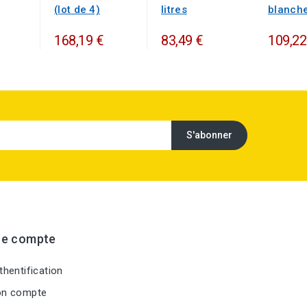
(lot de 4)
litres
blanch
168,19 €
83,49 €
109,22
re compte
hentification
n compte