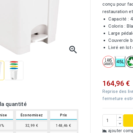
conçu pour faci
restauration et
Capacité : 4
Coloris : Bl
Large pédal
Couvercle bl

Livré en lot 
164,96 €
Reprise des liv
fermeture esti
la quantité
mise
Économisez
Prix
0%
32,99 €
148,46 €
ajouter com