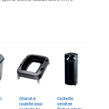
ri
Chariot à
Corbeille
roulette pour
cendrier
poubelle tri-
Station city tri