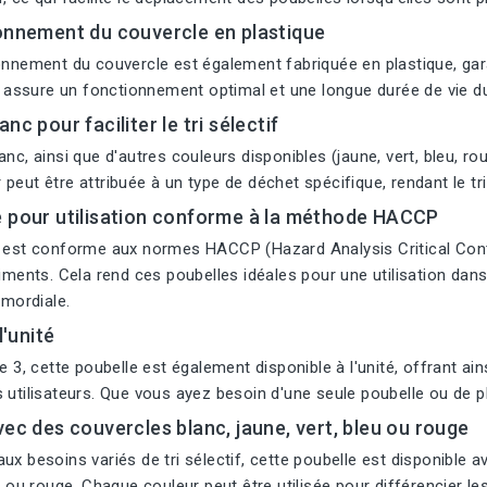
onnement du couvercle en plastique
onnement du couvercle est également fabriquée en plastique, gara
la assure un fonctionnement optimal et une longue durée de vie 
nc pour faciliter le tri sélectif
nc, ainsi que d'autres couleurs disponibles (jaune, vert, bleu, roug
eut être attribuée à un type de déchet spécifique, rendant le tri p
e pour utilisation conforme à la méthode HACCP
e est conforme aux normes HACCP (Hazard Analysis Critical Contr
iments. Cela rend ces poubelles idéales pour une utilisation dans l
imordiale.
l'unité
e 3, cette poubelle est également disponible à l'unité, offrant ain
 utilisateurs. Que vous ayez besoin d'une seule poubelle ou de pl
vec des couvercles blanc, jaune, vert, bleu ou rouge
ux besoins variés de tri sélectif, cette poubelle est disponible a
u ou rouge. Chaque couleur peut être utilisée pour différencier les 