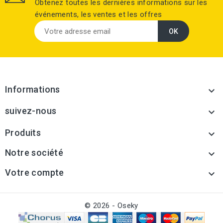
Obtenez toutes les dernières informations sur les
événements, les ventes et les offres
Informations

suivez-nous

Produits

Notre société

Votre compte

© 2026 - Oseky