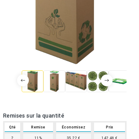
Remises sur la quantité
Qté
Remise
Économisez
Prix
2
11%
35,22 €
142,48 €