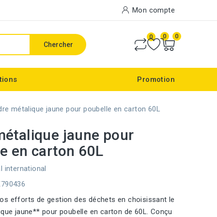
Mon compte
0
0
0
Chercher
tions
Promotion
re métalique jaune pour poubelle en carton 60L
étalique jaune pour
e en carton 60L
l international
E790436
s efforts de gestion des déchets en choisissant le
ique jaune** pour poubelle en carton de 60L. Conçu