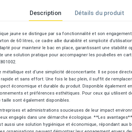
Description
Détails du produit
lique jaune se distingue par sa fonctionnalité et son engagemen
ton de 60 litres, ce cadre allie durabilité et simplicité d’utilisat
apté pour maintenir le bac en place, garantissant une stabilité op
te une solution pratique pour accompagner les poubelles en cart
E801002.
re métallique est d’une simplicité déconcertante. Il se pose direc
 rapide et sans effort. Une fois le bac plein, il suffit de remplace
aspect économique et durable du produit. Disponible également en g
ronnements et préférences esthétiques. Pour ceux qui utilisent d
 taille sont également disponibles.
entreprises et administrations soucieuses de leur impact environ
 ceux engagés dans une démarche écologique. **Les avantages** 
est aussi une solution hygiénique et économique, répondant aux 
les organisations peuvent démontrer leur engagement envers des