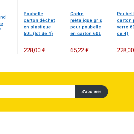
Poubelle
Cadre
Poubell
ond
carton déchet
métalique gris
carton 
ue
en plastique
pour poubelle
verre 60
"
60L (lot de 4)
en carton 60L
de 4)
228,00 €
65,22 €
228,00