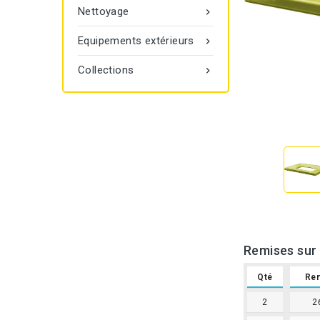
Nettoyage

Equipements extérieurs

Collections

Remises sur 
Qté
Re
2
2