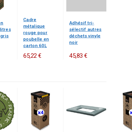
Cadre
en
Adhésif tri-
métalique
litres
sélectif autres
rouge pour
gris
déchets vinyle
poubelle en
noir
carton 60L
65,22 €
45,83 €