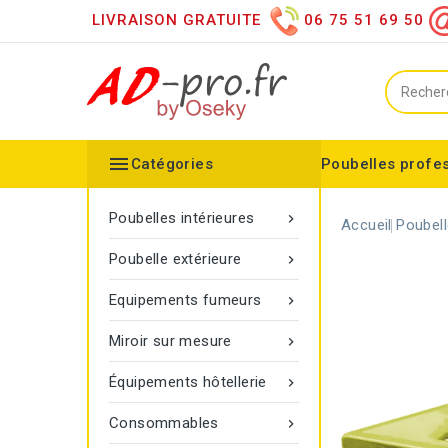
LIVRAISON GRATUITE
06 75 51 69 50

Catégories
Poubelles profe
Collecteurs spéciaux
Équipements sanitaires
Distributeur d'essuie mains
Distributeur de papier h
Distributeurs de savon
Désinfection des mains
Equipements extérieurs
Collecteur configurable
Balisage à corde Gamma
Poubelle Vigipirate Marseille
Poubelles intérieures

Accueil
Poubell
Poubelle extérieure

Equipements fumeurs

Miroir sur mesure

Équipements hôtellerie

Consommables
