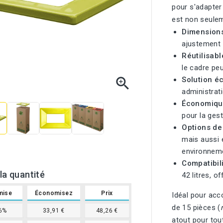
pour s'adapter
est non seulem
Dimensions
ajustement 
Réutilisabl
le cadre peu

Solution é
administrat
Économique
pour la ges
Options de
mais aussi e
environnem
Compatibili
la quantité
42 litres, o
mise
Économisez
Prix
Idéal pour acc
de 15 pièces (
6%
33,91 €
48,26 €
atout pour tou