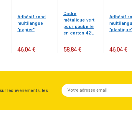
Cadre
Adhésif rond
Adhésif r
métalique vert
multilangue
multilang
pour poubelle
"papier"
"plastique
en carton 42L
46,04 €
58,84 €
46,04 €
sur les événements, les