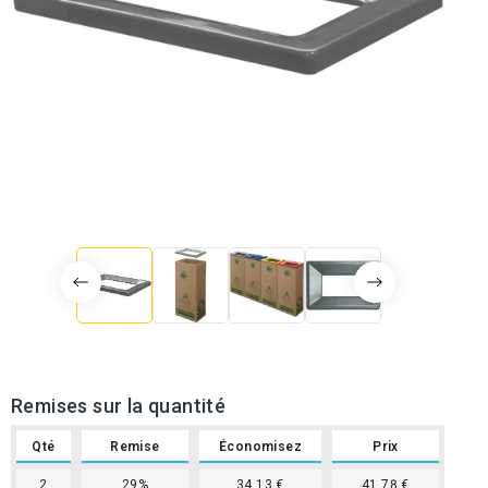
Remises sur la quantité
Qté
Remise
Économisez
Prix
2
29%
34,13 €
41,78 €