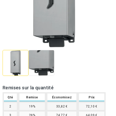
Remises sur la quantité
Qté
Remise
Économisez
Prix
2
19%
33,82 €
72,10 €
3
28%
74,77 €
64,09 €