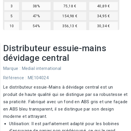
3
38%
75,18 €
40,89 €
5
47%
154,98 €
34,95 €
10
54%
356,13 €
30,34 €
Distributeur essuie-mains
dévidage central
Marque :
Medial international
Référence
: ME104024
Le distributeur essuie-Mains à dévidage central est un
produit de haute qualité qui se distingue par sa robustesse et
sa praticité. Fabriqué avec un fond en ABS gris et une façade
en ABS bleu transparent, il se distingue par son design
moderne et attrayant.
Utilisation: Il est parfaitement adapté pour les bobines
d'essuyage de papier non prédécoupé, ce qui le rend