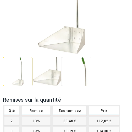
Remises sur la quantité
Qté
Remise
Économisez
Prix
2
13%
33,48 €
112,02 €
3
19%
73,39 €
104,30 €