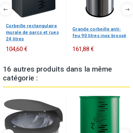
Corbeille rectangulaire
Grande corbeille anti-
murale de parcs et rues
feu 90 litres inox brossé
24 litres
104,60 €
161,88 €
16 autres produits dans la même
catégorie :