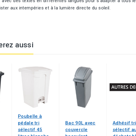
le avec des textes en différentes langues pour s'adapter à tous les
ster aux intempéries et à la lumière directe du soleil.
erez aussi
Poubelle à
pédale tri
Bac 90L avec
Adhésif tr
sélectif 45
couvercle
sélectif a