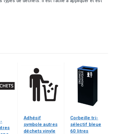
 types de déchets. Il est facile à appliquer et est
Adhésif
Corbeille tri-
i-
symbole autres
sélectif bleue
utres
déchets vinyle
60 litres