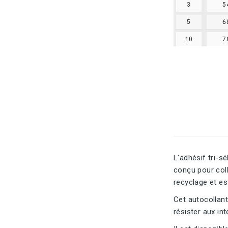
3
5
5
6
10
7
L'adhésif tri-s
conçu pour colle
recyclage et es
Cet autocollant
résister aux int