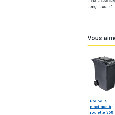
Il est disponib
conçu pour rési
Vous aim
Poubelle
plastique à
roulette 360