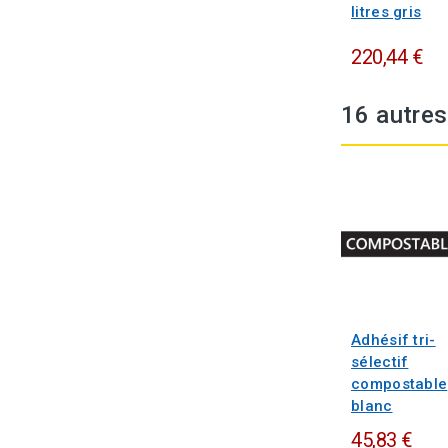
litres gris
220,44 €
16 autres
Adhésif tri-
sélectif
compostable
blanc
45,83 €