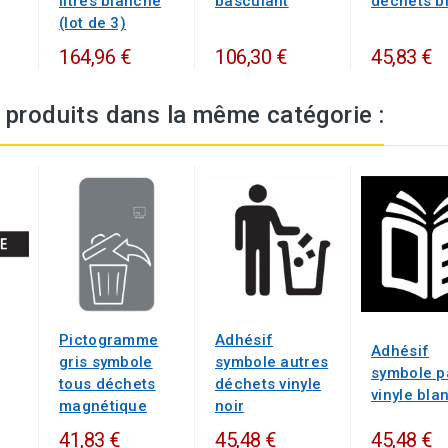
litres blanche
basculant
déchets b
(lot de 3)
164,96 €
106,30 €
45,83 €
 produits dans la même catégorie :
Pictogramme
Adhésif
Adhésif
gris symbole
symbole autres
symbole p
tous déchets
déchets vinyle
vinyle bla
magnétique
noir
41,83 €
45,48 €
45,48 €