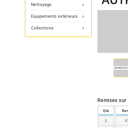
Nettoyage

Equipements extérieurs

Collections

Remises sur 
Qté
Re
2
3