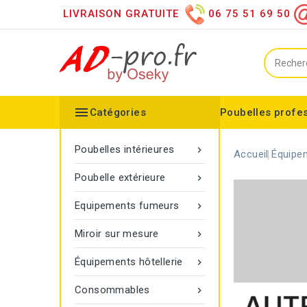
LIVRAISON GRATUITE
06 75 51 69 50

Catégories
Poubelles profe
Collecteurs spéciaux
Équipements sanitaires
Distributeur d'essuie mains
Distributeur de papier h
Distributeurs de savon
Désinfection des mains
Equipements extérieurs
Collecteur configurable
Balisage à corde Gamma
Poubelle Vigipirate Marseille
Poubelles intérieures

Accueil
Équipem
Poubelle extérieure

Equipements fumeurs

Miroir sur mesure

Équipements hôtellerie

Consommables
