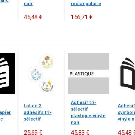
lanc
noir
rectangulaire
45,48 €
156,71 €
Adhésif tri-
Lot de 3
Adhési
sélectif
apier
adhésifs tri-
symbole
plastique vinyle
nc
sélectif
vinyle n
noir
25,69 €
45,83 €
45,48 