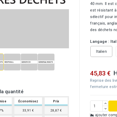
40 mm. Il est 
est résistant à 
sélectif pour i
français, angla
des déchets no
Langage : Ital

Italien
45,83 €
Reprise des liv
fermeture esti
la quantité
mise
Économisez
Prix
7%
33,91 €
28,87 €
ajouter com