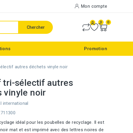
Mon compte
0
0
0
Chercher
tions
Promotion
sélectif autres déchets vinyle noir
 tri-sélectif autres
 vinyle noir
l international
E711300
yclage idéal pour les poubelles de recyclage. Il est
e noir mat et est imprimé avec des lettres noires de