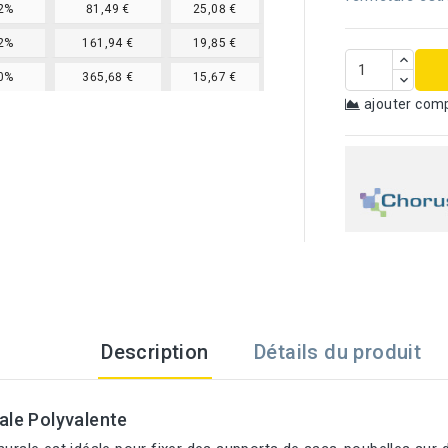
2%
81,49 €
25,08 €
2%
161,94 €
19,85 €
0%
365,68 €
15,67 €
ajouter com
Description
Détails du produit
ale Polyvalente