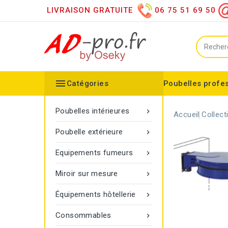
LIVRAISON GRATUITE
06 75 51 69 50

Catégories
Poubelles profe
Collecteurs spéciaux
Équipements sanitaires
Distributeur d'essuie mains
Distributeur de papier h
Distributeurs de savon
Désinfection des mains
Equipements extérieurs
Collecteur configurable
Balisage à corde Gamma
Poubelle Vigipirate Marseille
Poubelles intérieures

Accueil
Collect
Poubelle extérieure

Equipements fumeurs

Miroir sur mesure

Équipements hôtellerie

Consommables
