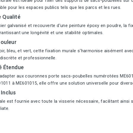
murale est idéale pour fixer des supports de sacs-poubelles sur d
able pour les espaces publics tels que les parcs et les rues.
 Qualité
ier galvanisé et recouverte d'une peinture époxy en poudre, la f
rantissant une longévité et une stabilité optimales.
Couleur
oir, bleu, et vert, cette fixation murale s'harmonise aisément a
discrète et professionnelle.
té Étendue
adapter aux couronnes porte sacs-poubelles numérotées ME601
011 à ME601015, elle offre une solution universelle pour divers
Inclus
ale est fournie avec toute la visserie nécessaire, facilitant ainsi
iate.