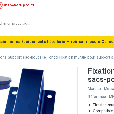
info@ad-pro.fr
ssionnelles
Équipements hôtellerie
Miroir sur mesure
Collec
ygiénique
Supports sacs-poubelles
Conteneurs roulettes
Consommable divers
Miroir encadré classic
Miroir forme spéciales
Support sac-poubelle Tondo
Corbeilles modulaires Nice
Equipements fumeurs
Stérilisateur de couteaux
Balisage à sangle ALFA
Corbeille cylindrique Madrid
ions
Support sac-poubelle Tondo
Fixation murale pour support s
Fixatio
sacs-po
Marque :
Media
Référence
: M
Fixation mu
Compatible 