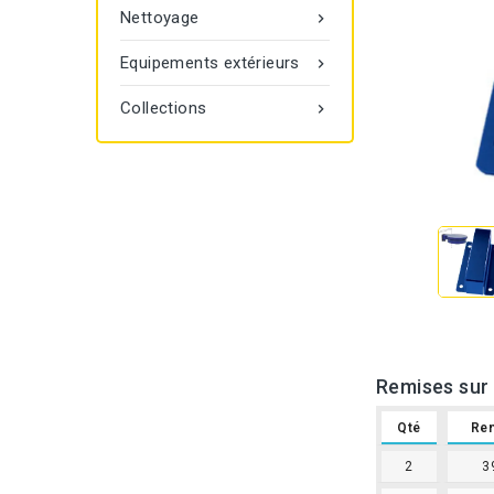
Nettoyage

Equipements extérieurs

Collections

Remises sur 
Qté
Re
2
3