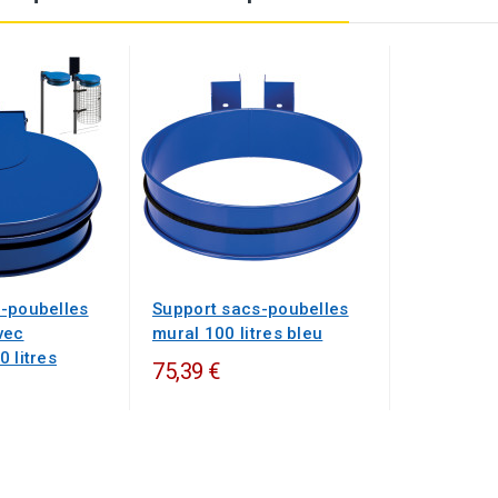
-poubelles
Support sacs-poubelles
vec
mural 100 litres bleu
 litres
75,39 €