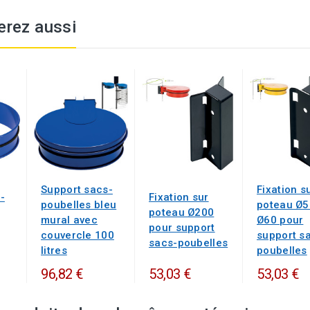
erez aussi
Support sacs-
Fixation s
-
Fixation sur
poubelles bleu
poteau Ø5
poteau Ø200
mural avec
Ø60 pour
pour support
couvercle 100
support s
sacs-poubelles
litres
poubelles
96,82 €
53,03 €
53,03 €