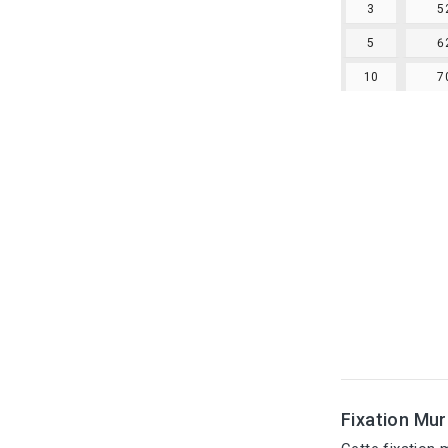
3
5
5
6
10
7
Fixation Mur