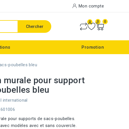
Mon compte
0
0
0
Chercher
tions
Promotion
acs-poubelles bleu
n murale pour support
ubelles bleu
l international
E601006
rale pour supports de sacs-poubelles.
avec modèles avec et sans couvercle.