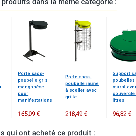
 produits dans la même catégorie :
Porte sacs-
Support s
Porte sacs-
poubelle gris
poubelles 
poubelle jaune
u
manganèse
mural ave
à sceller avec
pour
couvercle
grille
manifestations
litres
165,09 €
218,49 €
96,82 €
ts qui ont acheté ce produit :