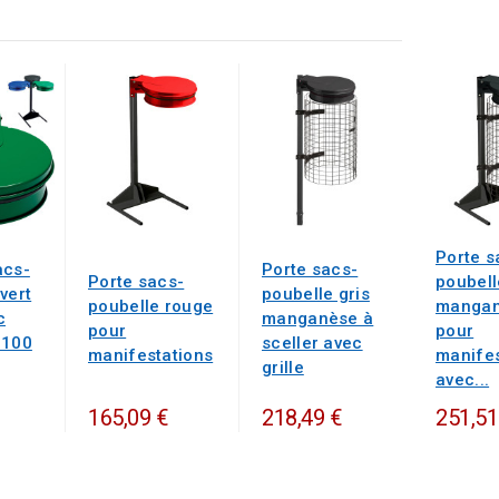
Porte s
acs-
Porte sacs-
Porte sacs-
poubell
vert
poubelle gris
poubelle rouge
manga
c
manganèse à
pour
pour
 100
sceller avec
manifestations
manifes
grille
avec...
165,09 €
218,49 €
251,51