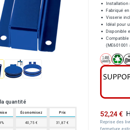
Installation
Fabriqué en
Visserie inc
Idéal pour u
Disponible e
Compatible 
(ME601001 

la quantité
52,24 €
mise
Économisez
Prix
Reprise des liv
9%
40,75 €
31,87 €
fermeture esti