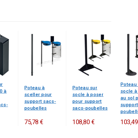
ur
Poteau 
Poteau à
Poteau sur
0 à
socle à
sceller pour
socle à poser
au sol 
support sacs-
pour support
acs-
support
poubelles
sacs-poubelles
poubell
75,78 €
108,80 €
103,49