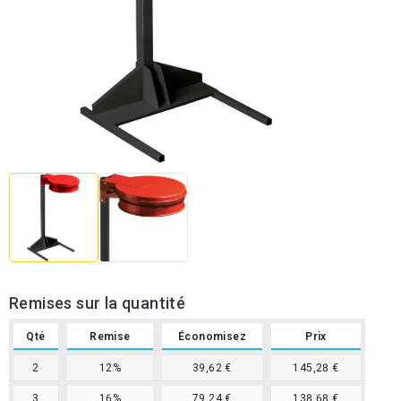
Remises sur la quantité
Qté
Remise
Économisez
Prix
2
12%
39,62 €
145,28 €
3
16%
79,24 €
138,68 €