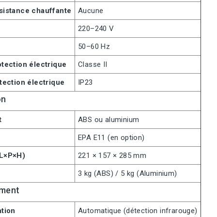
sistance chauffante
Aucune
220–240 V
50–60 Hz
tection électrique
Classe II
tection électrique
IP23
on
t
ABS ou aluminium
EPA E11 (en option)
(L×P×H)
221 × 157 × 285 mm
3 kg (ABS) / 5 kg (Aluminium)
ement
ation
Automatique (détection infrarouge)