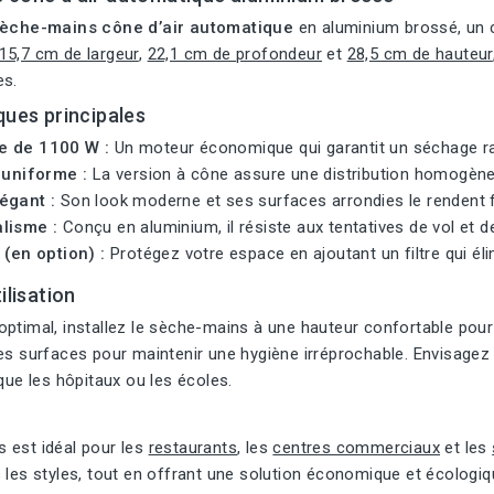
èche-mains cône d’air automatique
en aluminium brossé, un c
15,7 cm de largeur
,
22,1 cm de profondeur
et
28,5 cm de hauteur
es.
ques principales
e de 1100 W :
Un moteur économique qui garantit un séchage ra
r uniforme :
La version à cône assure une distribution homogène 
égant :
Son look moderne et ses surfaces arrondies le rendent fa
lisme :
Conçu en aluminium, il résiste aux tentatives de vol et d
 (en option) :
Protégez votre espace en ajoutant un filtre qui él
ilisation
ptimal, installez le sèche-mains à une hauteur confortable pour t
es surfaces pour maintenir une hygiène irréprochable. Envisagez d
 que les hôpitaux ou les écoles.
 est idéal pour les
restaurants
, les
centres commerciaux
et les
 les styles, tout en offrant une solution économique et écologiq