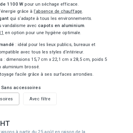
 de 1100 W
pour un séchage efficace.
'énergie grâce à
l'absence de chauffage
.
gant
qui s'adapte à tous les environnements.
u vandalisme avec
capots en aluminium
.
11
en option pour une hygiène optimale.
mmandé
: idéal pour les lieux publics, bureaux et
mpatible avec tous les styles d'intérieur.
es
: dimensions 15,7 cm x 22,1 cm x 28,5 cm, poids 5
n aluminium brossé.
toyage facile grâce à ses surfaces arrondies.
: Sans accessoires
soires
Avec filtre
HT
raisons à partir du 25 août en raison de la