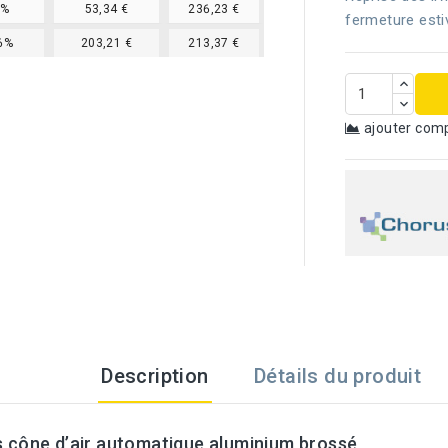
7%
53,34 €
236,23 €
fermeture esti
6%
203,21 €
213,37 €
ajouter com
Description
Détails du produit
 cône d’air automatique aluminium brossé