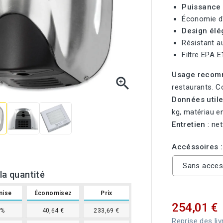
Puissance
Économie d
Design élé
Résistant a
Filtre EPA E
Usage reco

restaurants. Co
Données util
kg, matériau e
Entretien
: net
Accéssoires 
Sans acces
la quantité
mise
Économisez
Prix
254,01 €
8%
40,64 €
233,69 €
Reprise des liv