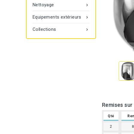
Nettoyage

Equipements extérieurs

Collections

Remises sur 
Qté
Re
2