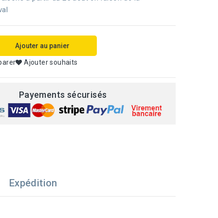
val
Ajouter au panier
parer
Ajouter souhaits
Payements sécurisés
Expédition