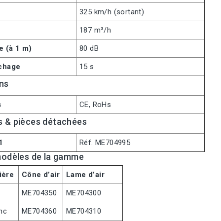
325 km/h (sortant)
187 m³/h
e (à 1 m)
80 dB
chage
15 s
ons
s
CE, RoHs
s & pièces détachées
1
Réf. ME704995
modèles de la gamme
ière
Cône d’air
Lame d’air
ME704350
ME704300
nc
ME704360
ME704310