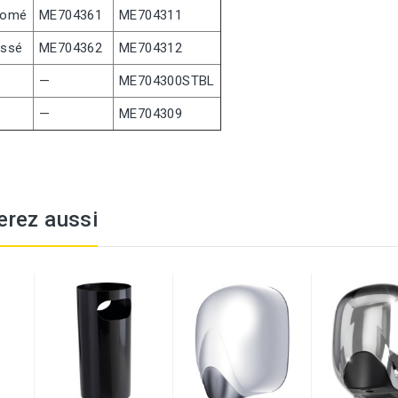
romé
ME704361
ME704311
ossé
ME704362
ME704312
—
ME704300STBL
—
ME704309
erez aussi