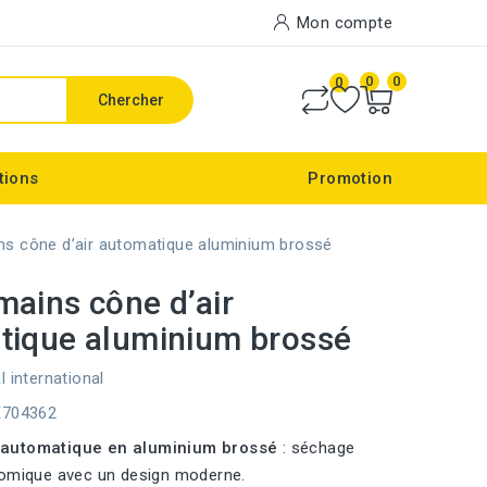
Mon compte
0
0
0
Chercher
tions
Promotion
s cône d’air automatique aluminium brossé
ains cône d’air
tique aluminium brossé
l international
E704362
automatique en aluminium brossé
: séchage
nomique avec un design moderne.