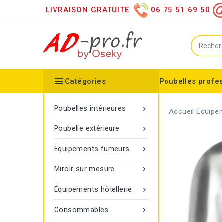
LIVRAISON GRATUITE
06 75 51 69 50

Catégories
Poubelles profe
Collecteurs spéciaux
Équipements sanitaires
Distributeur d'essuie mains
Distributeur de papier h
Distributeurs de savon
Désinfection des mains
Equipements extérieurs
Collecteur configurable
Balisage à corde Gamma
Poubelle Vigipirate Marseille
Poubelles intérieures

Accueil
Équipem
Poubelle extérieure

Equipements fumeurs

Miroir sur mesure

Équipements hôtellerie

Consommables
