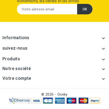
événements, les ventes et les offres
Informations

suivez-nous

Produits

Notre société

Votre compte

© 2026 - Oseky