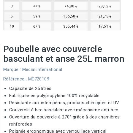
3
47%
74,80 €
28,12 €
5
59%
156,50 €
21,75 €
10
67%
355,44 €
17,51 €
Poubelle avec couvercle
basculant et anse 25L marron
Marque :
Medial international
Référence
: ME720109
Capacité de 25 litres
Fabriquée en polypropylène 100% recyclable
Résistante aux intempéries, produits chimiques et UV
Couvercle à bec basculant avec mécanisme anti-bec
Ouverture du couvercle à 270° grâce à des charnières
renforcées
Poignée ergonomique avec verrouillage vertical