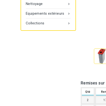
Nettoyage

Equipements extérieurs

Collections

Remises sur 
Qté
Re
2
1