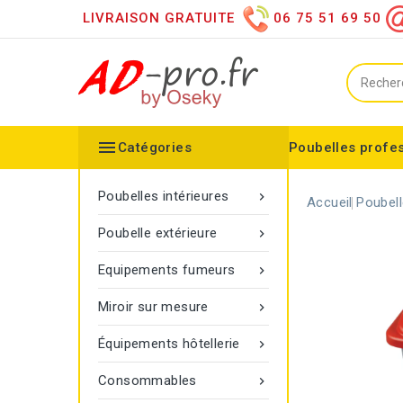
LIVRAISON GRATUITE
06 75 51 69 50

Catégories
Poubelles profe
Collecteurs spéciaux
Équipements sanitaires
Distributeur d'essuie mains
Distributeur de papier h
Distributeurs de savon
Désinfection des mains
Equipements extérieurs
Collecteur configurable
Balisage à corde Gamma
Poubelle Vigipirate Marseille
Poubelles intérieures

Accueil
Poubell
Poubelle extérieure

Equipements fumeurs

Miroir sur mesure

Équipements hôtellerie

Consommables
