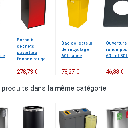
Borne à
Bac collecteur
Ouverture
déchets
de recyclage
ronde pou
ouverture
ble
60L jaune
60L et 80L
façade rouge
278,73 €
78,27 €
46,88 €
 produits dans la même catégorie :