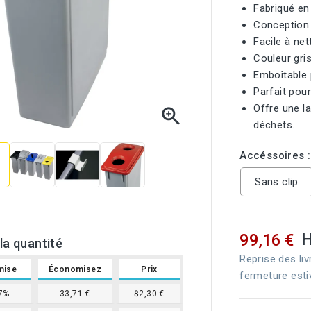
Fabriqué en
Conception 
Facile à net
Couleur gris
Emboîtable 
Parfait pour
Offre une l

déchets.
Accéssoires :
Sans clip
99,16 €
la quantité
Reprise des liv
mise
Économisez
Prix
fermeture esti
7%
33,71 €
82,30 €