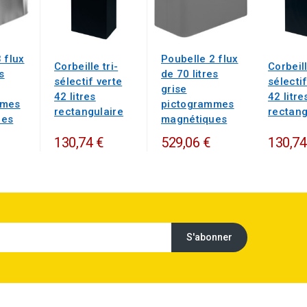
 flux
Poubelle 2 flux
Corbeille tri-
Corbeill
s
de 70 litres
sélectif verte
sélecti
grise
42 litres
42 litre
mmes
pictogrammes
rectangulaire
rectang
ues
magnétiques
130,74 €
529,06 €
130,74