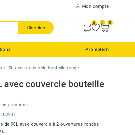
Mon compte
0
0
0
Chercher
tions
Promotion
ac 90L avec couvercle bouteille rouge
 avec couvercle bouteille
l international
E102207
ue de 90L avec couvercle à 2 ouvertures rondes
ts.