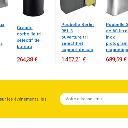
lux
Poubelle Berlin
Poubelle 3
Grande
95L 3
de 60 litre
corbeille tri-
ouverture tri
inox
sélectif de
es
sélectif et
pictogra
bureau
support de sac
magnétiq
264,38 €
1 457,21 €
689,59 €
sur les événements, les