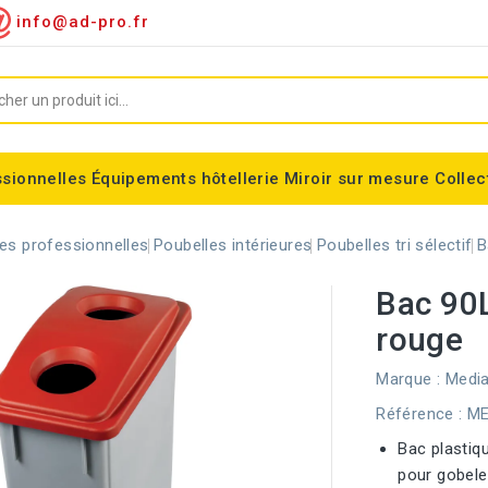
info@ad-pro.fr
ssionnelles
Équipements hôtellerie
Miroir sur mesure
Collec
ygiénique
Supports sacs-poubelles
Conteneurs roulettes
Consommable divers
Miroir encadré classic
Miroir forme spéciales
Support sac-poubelle Tondo
Corbeilles modulaires Nice
Equipements fumeurs
Stérilisateur de couteaux
Balisage à sangle ALFA
Corbeille cylindrique Madrid
es professionnelles
Poubelles intérieures
Poubelles tri sélectif
B
Bac 90L
rouge
Marque :
Media
Référence
: M
Bac plastiq
pour gobele