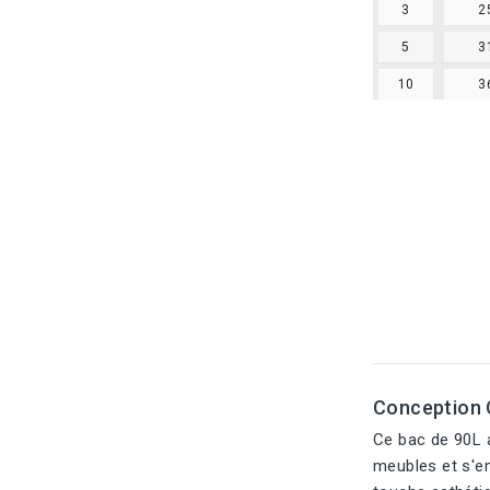
3
2
5
3
10
3
Conception 
Ce bac de 90L a
meubles et s'em