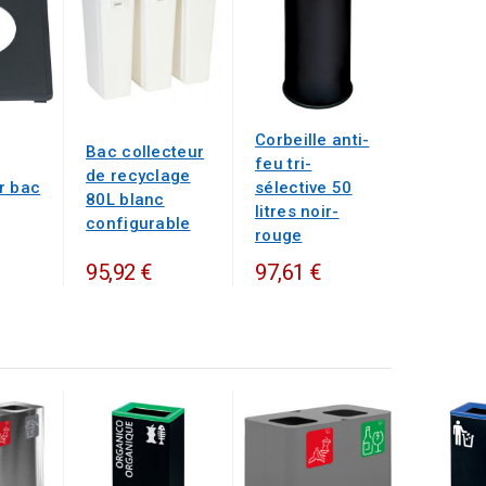
Corbeille anti-
Bac collecteur
feu tri-
de recyclage
r bac
sélective 50
80L blanc
litres noir-
configurable
rouge
95,92 €
97,61 €