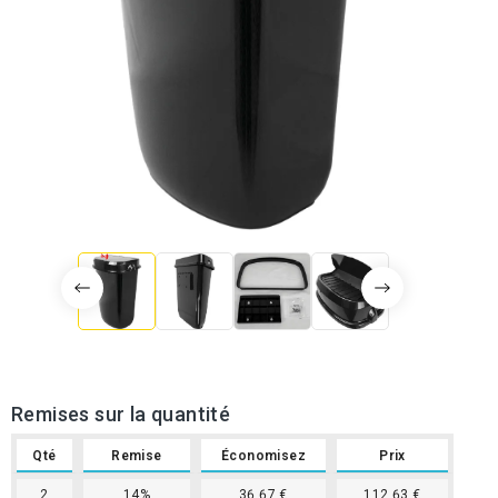
Remises sur la quantité
Qté
Remise
Économisez
Prix
2
14%
36,67 €
112,63 €