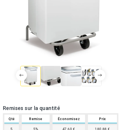
Remises sur la quantité
Qté
Remise
Économisez
Prix
5
5%
47,60 €
180,88 €