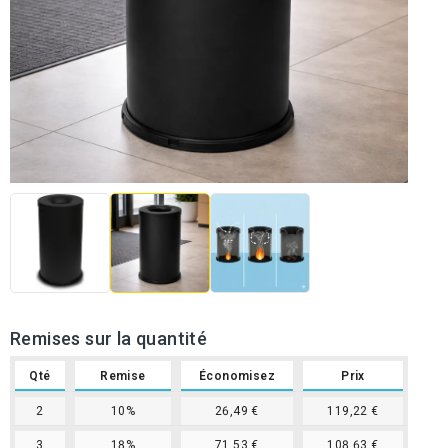
Remises sur la quantité
Qté
Remise
Économisez
Prix
2
10%
26,49 €
119,22 €
3
18%
71,53 €
108,63 €