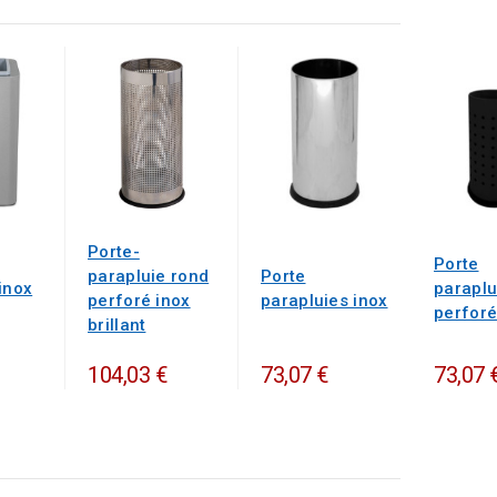
Porte-
Porte
parapluie rond
Porte
inox
paraplu
perforé inox
parapluies inox
perforé
brillant
104,03 €
73,07 €
73,07 