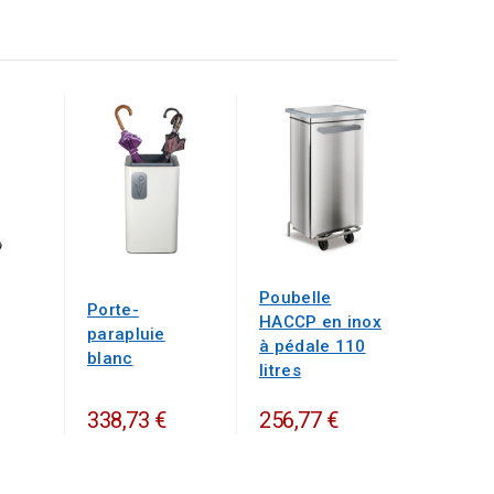
Poubelle
Porte-
HACCP en inox
parapluie
à pédale 110
blanc
litres
338,73 €
256,77 €