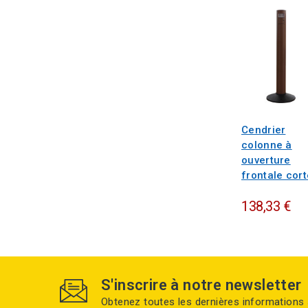
Cendrier
colonne à
ouverture
frontale cor
138,33 €
S'inscrire à notre newsletter
Obtenez toutes les dernières informations 