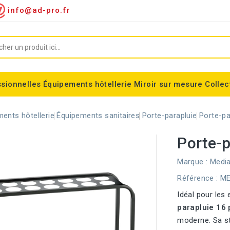
info@ad-pro.fr
ssionnelles
Équipements hôtellerie
Miroir sur mesure
Collec
ygiénique
Supports sacs-poubelles
Conteneurs roulettes
Consommable divers
Miroir encadré classic
Miroir forme spéciales
Support sac-poubelle Tondo
Corbeilles modulaires Nice
Equipements fumeurs
Stérilisateur de couteaux
Balisage à sangle ALFA
Corbeille cylindrique Madrid
ents hôtellerie
Équipements sanitaires
Porte-parapluie
Porte-pa
Porte-p
Marque :
Media
Référence
: M
Idéal pour les
parapluie 16 
moderne. Sa s