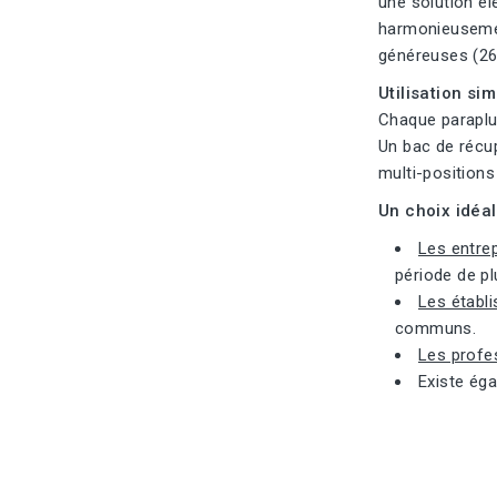
une solution él
harmonieusemen
généreuses (26 
Utilisation si
Chaque paraplui
Un bac de récup
multi-positions
Un choix idéal
Les entrep
période de pl
Les établi
communs.
Les profes
Existe éga