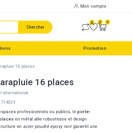
Mon compte
0
0
0
Chercher
tions
Promotion
rapluie 16 places
arapluie 16 places
l international
E714029
 espaces professionnels ou publics, le
porte-
places
en métal allie robustesse et design
tructure en
acier poudré époxy noir
garantit une