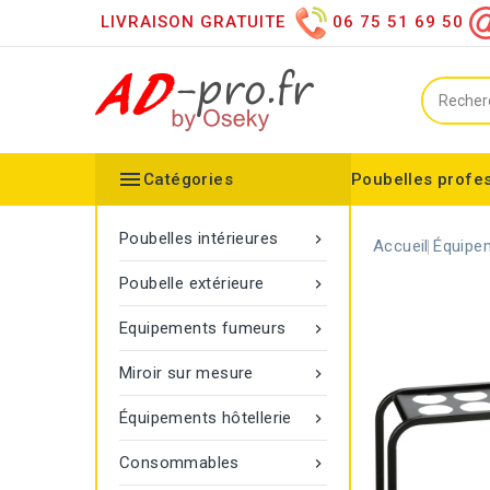
LIVRAISON GRATUITE
06 75 51 69 50

Catégories
Poubelles profe
Collecteurs spéciaux
Équipements sanitaires
Distributeur d'essuie mains
Distributeur de papier h
Distributeurs de savon
Désinfection des mains
Equipements extérieurs
Collecteur configurable
Balisage à corde Gamma
Poubelle Vigipirate Marseille
Poubelles intérieures

Accueil
Équipem
Poubelle extérieure

Equipements fumeurs

Miroir sur mesure

Équipements hôtellerie

Consommables
