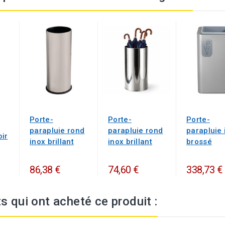
Porte-
Porte-
Porte-
parapluie rond
parapluie rond
parapluie 
oir
inox brillant
inox brillant
brossé
86,38 €
74,60 €
338,73 €
ts qui ont acheté ce produit :