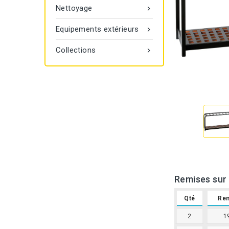
Nettoyage

Equipements extérieurs

Collections

Remises sur 
Qté
Re
2
1