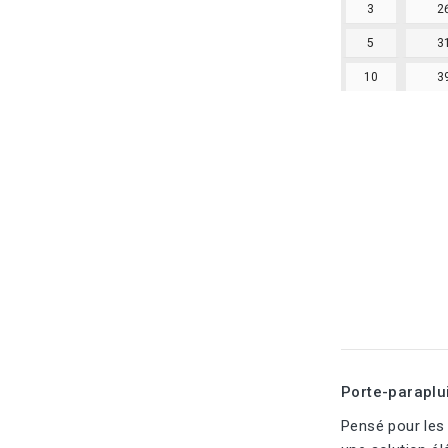
3
2
5
3
10
3
Porte-paraplui
Pensé pour les 