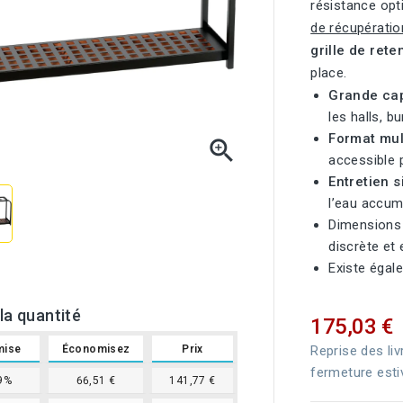
résistance opt
de récupératio
grille de rete
place.
Grande ca
les halls, b
Format mul

accessible 
Entretien s
l’eau accum
Dimensions 
discrète et 
Existe égal
la quantité
175,03 €
Reprise des liv
mise
Économisez
Prix
fermeture esti
9%
66,51 €
141,77 €