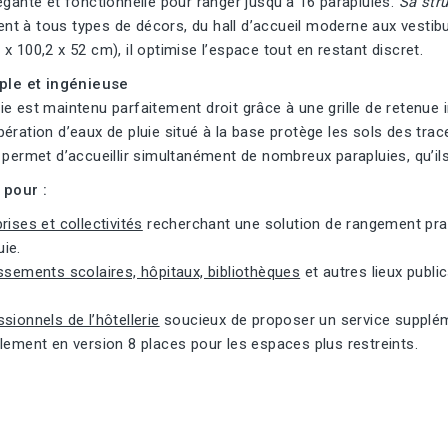
égante et fonctionnelle pour ranger jusqu’à 16 parapluies.
Sa str
t à tous types de décors, du hall d’accueil moderne aux vestibu
x 100,2 x 52 cm), il optimise l’espace tout en restant discret.
mple et ingénieuse
e est maintenu parfaitement droit grâce à une grille de retenue i
ération d’eaux de pluie situé à la base protège les sols des trace
 permet d’accueillir simultanément de nombreux parapluies, qu’i
 pour :
rises et collectivités
recherchant une solution de rangement prati
uie.
ssements scolaires, hôpitaux, bibliothèques
et autres lieux publi
sionnels de l’hôtellerie
soucieux de proposer un service supplémen
lement en version 8 places pour les espaces plus restreints.