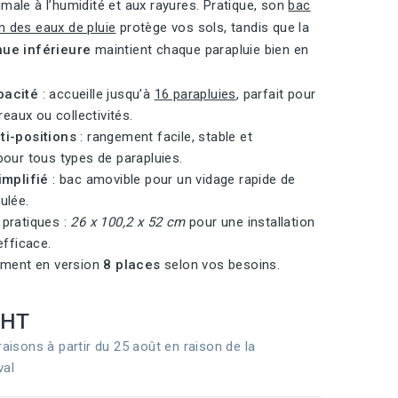
imale à l’humidité et aux rayures. Pratique, son
bac
n des eaux de pluie
protège vos sols, tandis que la
nue inférieure
maintient chaque parapluie bien en
pacité
: accueille jusqu’à
16 parapluies
, parfait pour
ureaux ou collectivités.
ti-positions
: rangement facile, stable et
pour tous types de parapluies.
implifié
: bac amovible pour un vidage rapide de
ulée.
pratiques :
26 x 100,2 x 52 cm
pour une installation
efficace.
ement en version
8 places
selon vos besoins.
HT
raisons à partir du 25 août en raison de la
val