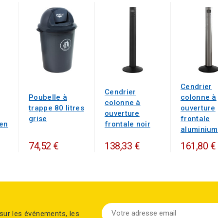
Cendrier
Cendrier
Poubelle à
colonne à
colonne à
trappe 80 litres
ouverture
ouverture
grise
frontale
ten
frontale noir
aluminium
74,52 €
138,33 €
161,80 €
sur les événements, les