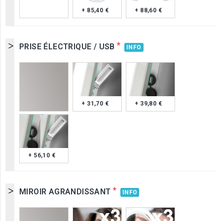
+ 85,40 €
+ 88,60 €
*
PRISE ÉLECTRIQUE / USB
INFO
+ 31,70 €
+ 39,80 €
+ 56,10 €
*
MIROIR AGRANDISSANT
INFO