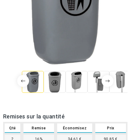
Remises sur la quantité
Qté
Remise
Économisez
Prix
2
16%
34,61 €
90,85 €