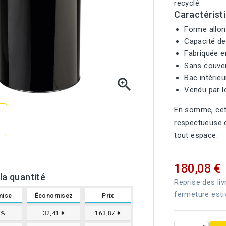
recyclé.
Caractérist
Forme allon
Capacité de 
Fabriquée en
Sans couverc
Bac intérieu

Vendu par l
En somme, cett
respectueuse d
tout espace.
180,08 €
la quantité
Reprise des liv
fermeture esti
mise
Économisez
Prix
9%
32,41 €
163,87 €