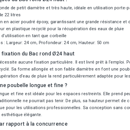
onde de petit diamètre et très haute, idéale en utilisation porte-p
e 22 litres
 en acier poudré époxy, garantissant une grande résistance et d
eur en plastique recyclé pour la récupération des eaux de pluie
 d'utilisation en tant que corbeille
s : Largeur: 24 cm, Profondeur: 24 cm, Hauteur: 50 cm
et fixation du Bac rond Ø24 haut
cessite aucune fixation particulière. Il est livré prêt à l'emploi. Pou
cyclé. Sa forme allongée et son faible diamètre en font une poube
pération d'eau de pluie la rend particulièrement adaptée pour le
une poubelle longue et fine ?
ngue et fine est idéale pour les espaces restreints. Elle prend p
aditionnelle ne pourrait pas tenir. De plus, sa hauteur permet de 
que pour les utilisations professionnelles. Sa conception sans co
 esthétique élégante.
ar rapport à la concurrence