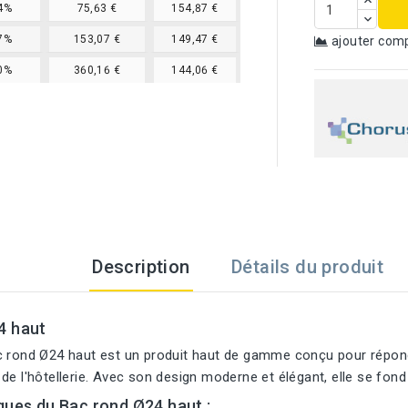
4%
75,63 €
154,87 €
7%
153,07 €
149,47 €
ajouter com
0%
360,16 €
144,06 €
Description
Détails du produit
4 haut
c rond Ø24 haut est un produit haut de gamme conçu pour répond
de l'hôtellerie. Avec son design moderne et élégant, elle se fon
ques du Bac rond Ø24 haut :