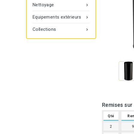
Nettoyage

Equipements extérieurs

Collections

Remises sur 
Qté
Re
2