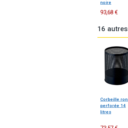
noire
93,68 €
16 autres
Corbeille ro
perforée 14
litres
73,57 €