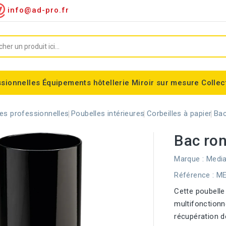
info@ad-pro.fr
ssionnelles
Équipements hôtellerie
Miroir sur mesure
Collec
ygiénique
Supports sacs-poubelles
Conteneurs roulettes
Consommable divers
Miroir encadré classic
Miroir forme spéciales
Support sac-poubelle Tondo
Corbeilles modulaires Nice
Equipements fumeurs
Stérilisateur de couteaux
Balisage à sangle ALFA
Corbeille cylindrique Madrid
es professionnelles
Poubelles intérieures
Corbeilles à papier
Bac
Bac ron
Marque :
Media
Référence
: M
Cette poubelle
multifonctionn
récupération d