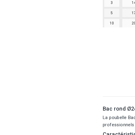
3
1
5
1
10
2
Bac rond Ø2
La poubelle Ba
professionnels 
Caractéristi