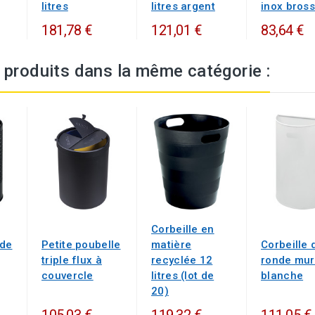
litres
litres argent
inox bros
181,78 €
121,01 €
83,64 €
 produits dans la même catégorie :
Corbeille en
nde
Petite poubelle
matière
Corbeille 
triple flux à
recyclée 12
ronde mur
couvercle
litres (lot de
blanche
20)
105,03 €
119,32 €
111,05 €