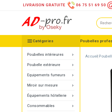
LIVRAISON GRATUITE
06 75 51 69 50

Catégories
Poubelles profe
Collecteurs spéciaux
Équipements sanitaires
Distributeur d'essuie mains
Distributeur de papier h
Distributeurs de savon
Désinfection des mains
Equipements extérieurs
Collecteur configurable
Balisage à corde Gamma
Poubelle Vigipirate Marseille
Poubelles intérieures

Accueil
Poubell
Poubelle extérieure

Equipements fumeurs

Miroir sur mesure

Équipements hôtellerie

Consommables
