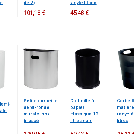
sé
de 2)
vinyle blanc
101,18 €
45,48 €
Petite corbeille
Corbeille à
Corbeil
demi-
demi-ronde
papier
matièr
ale
murale inox
classique 12
recyclé
brossé
litres noir
litres
140,05 €
59,43 €
45,11 