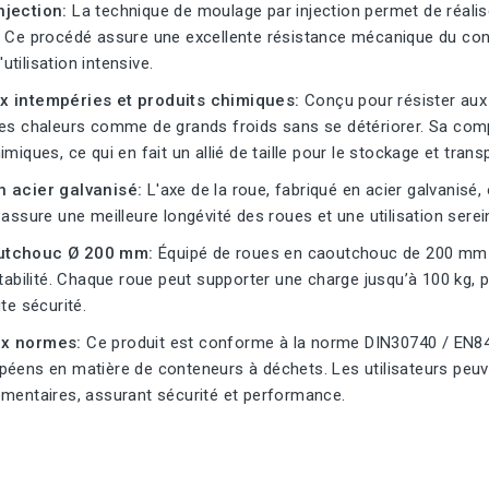
njection:
La technique de moulage par injection permet de réalis
 Ce procédé assure une excellente résistance mécanique du conta
tilisation intensive.
x intempéries et produits chimiques:
Conçu pour résister aux 
es chaleurs comme de grands froids sans se détériorer. Sa compo
imiques, ce qui en fait un allié de taille pour le stockage et tran
n acier galvanisé:
L'axe de la roue, fabriqué en acier galvanisé,
 assure une meilleure longévité des roues et une utilisation ser
utchouc Ø 200 mm:
Équipé de roues en caoutchouc de 200 mm de
stabilité. Chaque roue peut supporter une charge jusqu’à 100 kg, 
te sécurité.
ux normes:
Ce produit est conforme à la norme DIN30740 / EN840
péens en matière de conteneurs à déchets. Les utilisateurs peu
ementaires, assurant sécurité et performance.