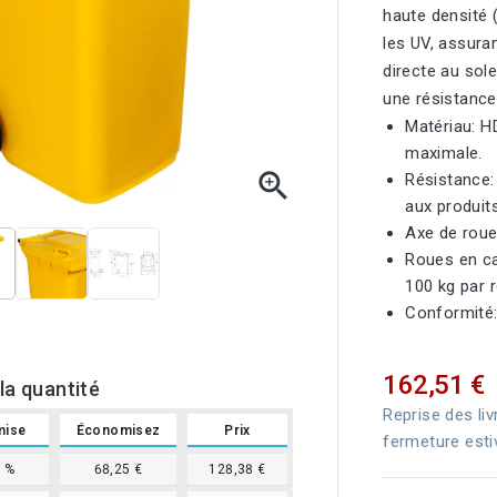
haute densité 
les UV, assura
directe au sole
une résistance
Matériau: H
maximale.

Résistance:
aux produit
Axe de roue 
Roues en ca
100 kg par 
Conformité:
162,51 €
la quantité
Reprise des liv
mise
Économisez
Prix
fermeture esti
1%
68,25 €
128,38 €