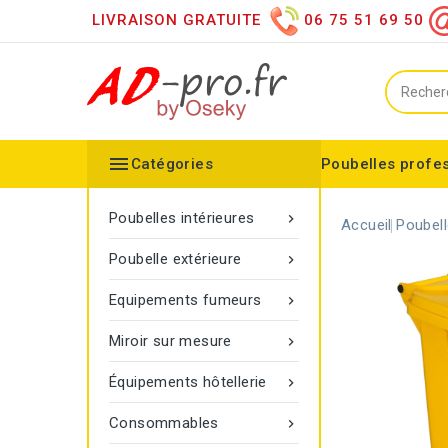
LIVRAISON GRATUITE
06 75 51 69 50

Catégories
Poubelles profe
Collecteurs spéciaux
Équipements sanitaires
Distributeur d'essuie mains
Distributeur de papier h
Distributeurs de savon
Désinfection des mains
Equipements extérieurs
Collecteur configurable
Balisage à corde Gamma
Poubelle Vigipirate Marseille
Poubelles intérieures

Accueil
Poubell
Poubelle extérieure

Equipements fumeurs

Miroir sur mesure

Équipements hôtellerie

Consommables
