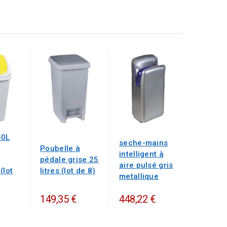
50L
seche-mains
Poubelle à
intelligent à
pédale grise 25
aire pulsé gris
(lot
litres (lot de 8)
metallique
149,35 €
448,22 €