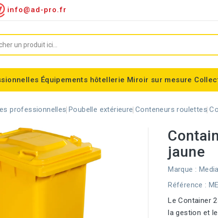
info@ad-pro.fr
ssionnelles
Équipements hôtellerie
Miroir sur mesure
Collec
ygiénique
Supports sacs-poubelles
Conteneurs roulettes
Consommable divers
Miroir encadré classic
Miroir forme spéciales
Support sac-poubelle Tondo
Corbeilles modulaires Nice
Equipements fumeurs
Stérilisateur de couteaux
Balisage à sangle ALFA
Corbeille cylindrique Madrid
es professionnelles
Poubelle extérieure
Conteneurs roulettes
Co
Contain
jaune
Marque :
Media
Référence
: M
Le Container 2
la gestion et l