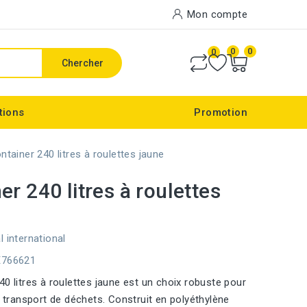
Mon compte
0
0
0
Chercher
tions
Promotion
ntainer 240 litres à roulettes jaune
er 240 litres à roulettes
l international
E766621
40 litres à roulettes jaune est un choix robuste pour
e transport de déchets. Construit en polyéthylène