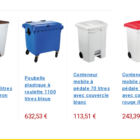
r
Conteneur
Conten
Poubelle
mobile à
mobile 
plastique à
litres
pédale 70 litres
pédale 
roulette 1100
ron
avec couvercle
avec co
litres bleue
blanc
rouge (l
632,53 €
113,51 €
243,39