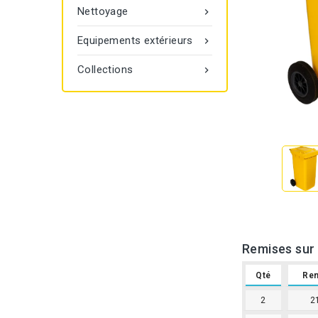
Nettoyage

Equipements extérieurs

Collections

Remises sur 
Qté
Re
2
2