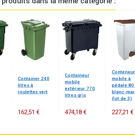
 produits dans la même catégorie :
Conteneu
Containeur
Container 240
mobile à
mobile
litres à
pédale 80 
extérieur 770
roulettes vert
blanc-mar
litres gris
(lot de 3)
162,51 €
474,18 €
227,21 €