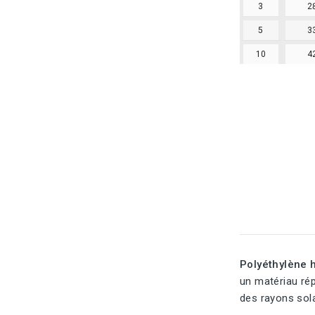
3
2
5
3
10
4
Polyéthylène 
un matériau rép
des rayons sola