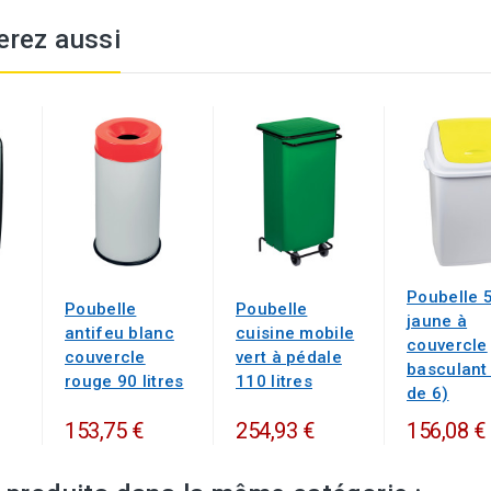
erez aussi
Poubelle 
Poubelle
Poubelle
jaune à
antifeu blanc
cuisine mobile
couvercle
couvercle
vert à pédale
basculant 
rouge 90 litres
110 litres
de 6)
153,75 €
254,93 €
156,08 €