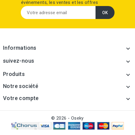
événements, les ventes et les offres
Informations

suivez-nous

Produits

Notre société

Votre compte

© 2026 - Oseky