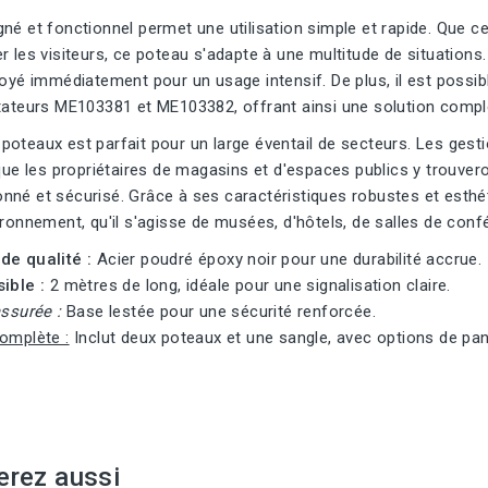
né et fonctionnel permet une utilisation simple et rapide. Que ce 
r les visiteurs, ce poteau s'adapte à une multitude de situations.
loyé immédiatement pour un usage intensif. De plus, il est possi
tateurs ME103381 et ME103382, offrant ainsi une solution complèt
oteaux est parfait pour un large éventail de secteurs. Les gest
 que les propriétaires de magasins et d'espaces publics y trouver
nné et sécurisé. Grâce à ses caractéristiques robustes et esth
ironnement, qu'il s'agisse de musées, d'hôtels, de salles de co
de qualité :
Acier poudré époxy noir pour une durabilité accrue.
ible :
2 mètres de long, idéale pour une signalisation claire.
assurée :
Base lestée pour une sécurité renforcée.
omplète :
Inclut deux poteaux et une sangle, avec options de pa
erez aussi