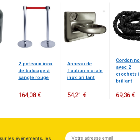
Cordon no
2 poteaux inox
Anneau de
avec 2
de balisage à
fixation murale
crochets 
sangle rouge
inox brillant
brillant
164,08 €
54,21 €
69,36 €
sur les événements, les