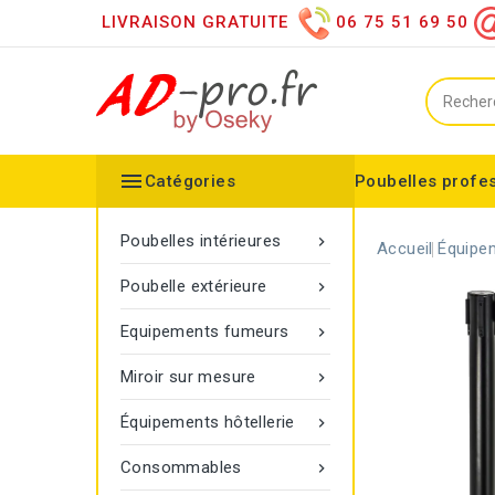
LIVRAISON GRATUITE
06 75 51 69 50

Catégories
Poubelles profe
Collecteurs spéciaux
Équipements sanitaires
Distributeur d'essuie mains
Distributeur de papier h
Distributeurs de savon
Désinfection des mains
Equipements extérieurs
Collecteur configurable
Balisage à corde Gamma
Poubelle Vigipirate Marseille
Poubelles intérieures

Accueil
Équipem
Poubelle extérieure

Equipements fumeurs

Miroir sur mesure

Équipements hôtellerie

Consommables
