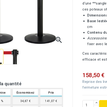
d'une **sangle
ces poteaux off
Dimensions
Base lestée
cm
Contenu du 

Accessoires
fixer avec 
Ces caractéris
efficace et es
158,50 €
Reprise des liv
la quantité
fermeture esti
mise
Économisez
Prix
1%
34,87 €
141,07 €