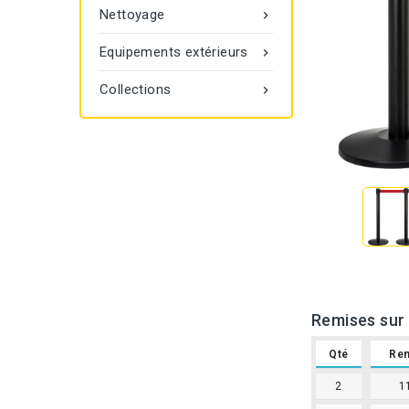
Nettoyage

Equipements extérieurs

Collections

Remises sur 
Qté
Re
2
1