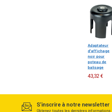
Adaptateur
d'affichage
noir pour
poteau de
balisage
43,32 €
S'inscrire à notre newsletter
Obtenez toutes les dernières informations 