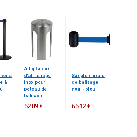
Adaptateur
 noirs
d'affichage
Sangle murale
e à
inox pour
de balisage
eu
poteau de
noir - bleu
balisage
52,89 €
65,12 €