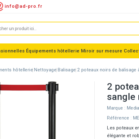
info@ad-pro.fr
ssionnelles
Équipements hôtellerie
Miroir sur mesure
Collec
ygiénique
Supports sacs-poubelles
Conteneurs roulettes
Consommable divers
Miroir encadré classic
Miroir forme spéciales
Support sac-poubelle Tondo
Corbeilles modulaires Nice
Equipements fumeurs
Stérilisateur de couteaux
Balisage à sangle ALFA
Corbeille cylindrique Madrid
ents hôtellerie
Nettoyage
Balisage
2 poteaux noirs de balisage 
2 potea
sangle
Marque :
Media
Référence
: M
Les poteaux en
élégante et r