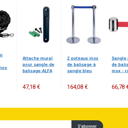
ir
Attache mural
2 poteaux inox
Sangle
pour sangle de
de balisage à
de bali
inox
balisage ALFA
sangle bleu
inox - 
47,18 €
164,08 €
66,78 