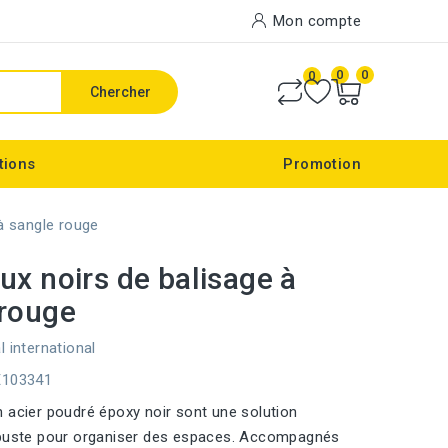
Mon compte
0
0
0
Chercher
tions
Promotion
à sangle rouge
ux noirs de balisage à
 rouge
l international
E103341
 acier poudré époxy noir sont une solution
obuste pour organiser des espaces. Accompagnés