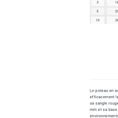
3
1
5
2
10
2
Le poteau en ac
efficacement le
sa sangle rouge
mm et sa base 
environnements